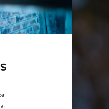
ES
oit
 de