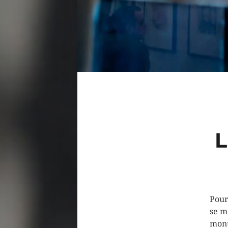
L
Pour
se m
monu