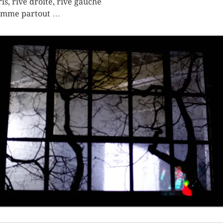
ris, rive droite, rive gauche
omme partout …