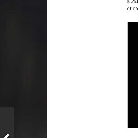
à Pa
et c