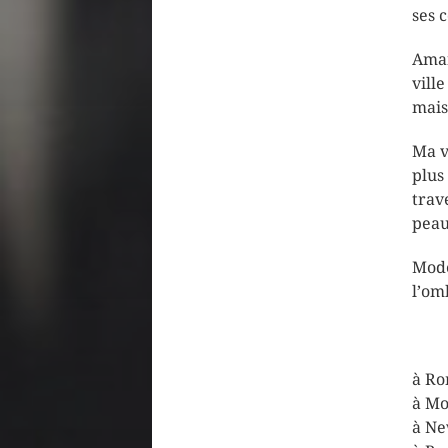
ses 
Aman
vill
mais
Ma v
plus 
trav
peau
Mode
l’om
à Ro
à Mo
à Ne