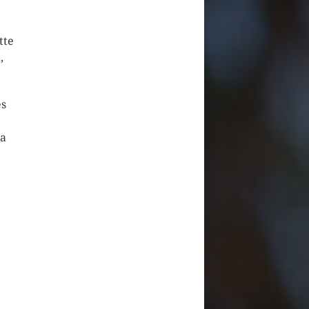
tte
,
es
sa