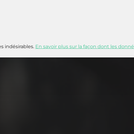
es indésirables.
En savoir plus sur la façon dont les don